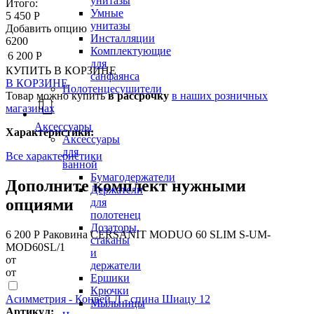
унитазы
Итого:
Умные
5 450 Р
унитазы
Добавить опцию
Инсталляции
6200
Комплектующие
6 200 Р
для
КУПИТЬ
В КОРЗИНЕ
санфаянса
В КОРЗИНЕ
Полотенцесушители
Товар можно купить
в рассрочку
в наших розничных
магазинах
Аксессуары
Характеристики:
Аксессуары
для
Все характеристики
ванной
Бумагодержатели
Дополните комплект нужными
Держатели
опциями
для
полотенец
Дозаторы,
6 200 Р
Раковина CERSANIT MODUO 60 SLIM S-UM-
стаканы
MOD60SL/1
и
от
держатели
от
Ершики
Крючки
Асимметрия - Конвей Л - спина Шиацу 12
Мыльницы
Артикул: