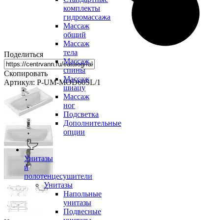
комплекты
гидромассажа
Массаж
общий
Массаж
тела
Поделиться
Массаж
спины
Скопировать
Массаж
Артикул: P-UM-MOD60SL/1
шиацу
Массаж
ног
Подсветка
Дополнительные
опции
Унитазы
и
полотенцесушители
Унитазы
Напольные
унитазы
Подвесные