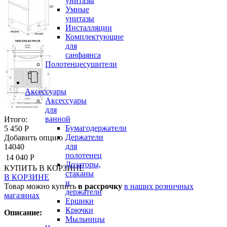
унитазы
Умные
унитазы
Инсталляции
Комплектующие
для
санфаянса
Полотенцесушители
Аксессуары
Аксессуары
для
ванной
Итого:
Бумагодержатели
5 450 Р
Держатели
Добавить опцию
для
14040
полотенец
14 040 Р
Дозаторы,
КУПИТЬ
В КОРЗИНЕ
стаканы
В КОРЗИНЕ
и
Товар можно купить
в рассрочку
в наших розничных
держатели
магазинах
Ершики
Крючки
Описание:
Мыльницы