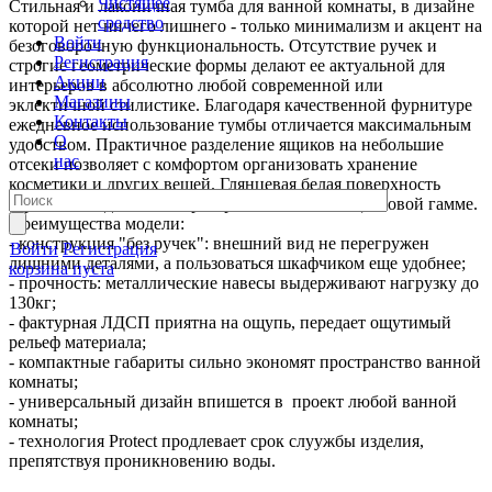
Чистящее
Стильная и лаконичная тумба для ванной комнаты, в дизайне
средство
которой нет ничего лишнего - только минимализм и акцент на
Войти
безоговорочную функциональность. Отсутствие ручек и
Регистрация
строгие геометрические формы делают ее актуальной для
Акции
интерьеров в абсолютно любой современной или
Магазины
эклектичной стилистике. Благодаря качественной фурнитуре
Контакты
ежедневное использование тумбы отличается максимальным
О
удобством. Практичное разделение ящиков на небольшие
нас
отсеки позволяет с комфортом организовать хранение
косметики и других вещей. Глянцевая белая поверхность
гармонично дополнит пространства в любой цветовой гамме.
Преимущества модели:
- конструкция "без ручек": внешний вид не перегружен
Войти
Регистрация
лишними деталями, а пользоваться шкафчиком еще удобнее;
корзина пуста
- прочность: металлические навесы выдерживают нагрузку до
130кг;
- фактурная ЛДСП приятна на ощупь, передает ощутимый
рельеф материала;
- компактные габариты сильно экономят пространство ванной
комнаты;
- универсальный дизайн впишется в проект любой ванной
комнаты;
- технология Protect продлевает срок слуужбы изделия,
препятствуя проникновению воды.