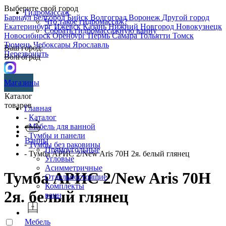
Выберите свой город
Гидромассаж
Барнаул
Белгород
Бийск
Волгоград
Воронеж
Другой город
Что такое гидромассаж?
Екатеринбург
Ижевск
Казань
Нижний Новгород
Новокузнецк
Собрать гидромассажную ванну
Новосибирск
Оренбург
Пермь
Самара
Тольятти
Томск
Тюмень
Чебоксары
Ярославль
Ваш город:
Перезвонить
Волгоград
Магазины
Каталог
товаров
Главная
-
Каталог
-
Мебель для ванной
-
Тумбы и панели
Ванны
-
Тумбы без раковины
Прямоугольные
- Тумба АРИС 2/New Aris 70Н 2я. белый глянец
Угловые
Асимметричные
Тумба АРИС 2/New Aris 70Н
Отдельностоящие
Комплекты
2я. белый глянец
ванн
Мебель