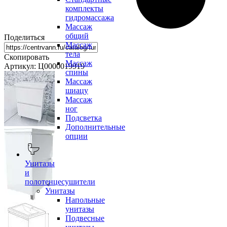
комплекты
гидромассажа
Массаж
общий
Поделиться
Массаж
тела
Скопировать
Массаж
Артикул: Ц0000019919
спины
Массаж
шиацу
Массаж
ног
Подсветка
Дополнительные
опции
Унитазы
и
полотенцесушители
Унитазы
Напольные
унитазы
Подвесные