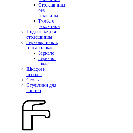
Столешницы
без
раковины
Тумба с
раковиной
Подстолье для
столешницы
Зеркала, полки,
зеркало-шкаф
Зеркало
Зеркало-
шкаф
Шкафы и
пеналы
Столы
Стульчики для
ванной