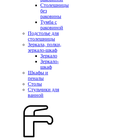
Столешницы
без
раковины
Тумба с
раковиной
Подстолье для
столешницы
Зеркала, полки,
зеркало-шкаф
Зеркало
Зеркало-
шкаф
Шкафы и
пеналы
Столы
Стульчики для
ванной