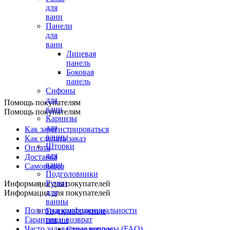
для
ванн
Панели
для
ванн
Лицевая
панель
Боковая
панель
Сифоны
для
Помощь покупателям
ванн
Помощь покупателям
Карнизы
для
Как зарегистрироваться
ванны
Как сделать заказ
Шторки
Оплата
для
Доставка
ванн
Самовывоз
Подголовники
Ручки
Информация для покупателей
для
Информация для покупателей
ванны
Политика конфиденциальности
Гидромассажные
Гарантия и возврат
опции
Часто задаваемые вопросы (FAQ)
Стандартные