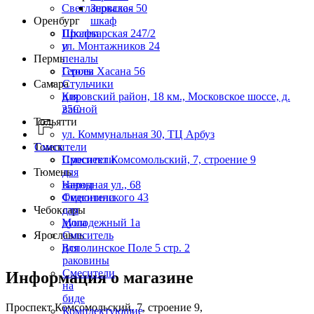
Светлановская 50
Зеркало-
Оренбург
шкаф
Пролетарская 247/2
Шкафы
ул. Монтажников 24
и
Пермь
пеналы
Героев Хасана 56
Столы
Самара
Стульчики
Кировский район, 18 км., Московское шоссе, д.
для
25С
ванной
Тольятти
ул. Коммунальная 30, ТЦ Арбуз
Томск
Смесители
Проспект Комсомольский, 7, строение 9
Смесители
Тюмень
для
Народная ул., 68
ванны
Федюнинского 43
Смесители
Чебоксары
для
Молодежный 1а
душа
Ярославль
Смеситель
Всполинское Поле 5 стр. 2
для
раковины
Смесители
Информация о магазине
на
биде
Проспект Комсомольский, 7, строение 9,
Комплектующие