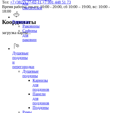
Тел:
+7 (3822) 77-02-11
,
+7 991 448 51 73
для
Время работы: пн-пт: 10:00 - 20:00, сб 10:00 – 19:00, вс: 10:00 -
смесителей
18:00
Координаты
Раковины
Раковины
Сифоны
загрузка карты...
для
раковин
Душевые
поддоны
и
перегородки
Душевые
поддоны
Карнизы
для
поддонов
Панели
для
поддонов
Поддоны
Рамы