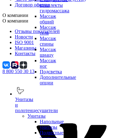
Договор оферты
комплекты
гидромассажа
О компании
Массаж
О компании
общий
Массаж
Отзывы покупателей
тела
Новости
Массаж
ISO 9001
спины
Магазины
Массаж
Контакты
шиацу
Массаж
ног
8 800 550 30 13
Подсветка
Дополнительные
опции
Унитазы
и
полотенцесушители
Унитазы
Напольные
унитазы
Подвесные