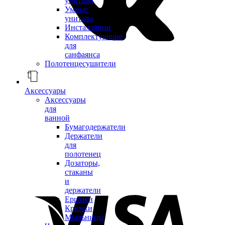
унитазы
Умные
унитазы
Инсталляции
Комплектующие
для
санфаянса
Полотенцесушители
Аксессуары
Аксессуары
для
ванной
Бумагодержатели
Держатели
для
полотенец
Дозаторы,
стаканы
и
держатели
Ершики
Крючки
Мыльницы