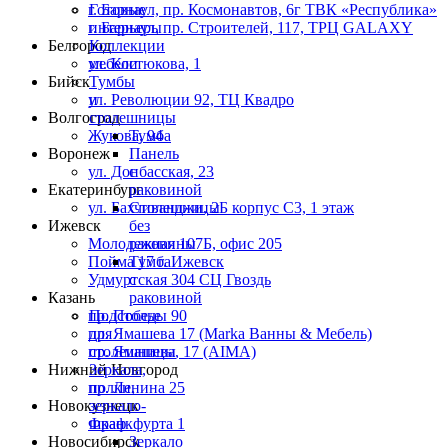
г. Барнаул, пр. Космонавтов, 6г ТВК «Республика»
Готовые
г. Барнаул, пр. Строителей, 117, ТРЦ GALAXY
интерьеры
Белгород
Коллекции
ул. Костюкова, 1
мебели
Бийск
Тумбы
ул. Революции 92, ТЦ Квадро
и
Волгоград
столешницы
Жукова, 94
Тумба
Воронеж
Панель
ул. Донбасская, 23
с
Екатеринбург
раковиной
ул. Бахчиванджи, 2Б корпус С3, 1 этаж
Столешницы
Ижевск
без
Молодежная 107Б, офис 205
раковины
Пойма 17 г. Ижевск
Тумба
Удмуртская 304 СЦ Гвоздь
с
Казань
раковиной
пр. Победы 90
Подстолье
пр. Ямашева 17 (Marka Ванны & Мебель)
для
пр. Ямашева, 17 (AIMA)
столешницы
Нижний Новгород
Зеркала,
пр. Ленина 25
полки,
Новокузнецк
зеркало-
Франкфурта 1
шкаф
Новосибирск
Зеркало