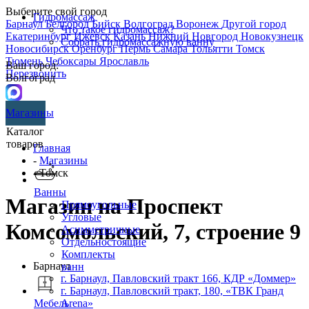
Выберите свой город
Гидромассаж
Барнаул
Белгород
Бийск
Волгоград
Воронеж
Другой город
Что такое гидромассаж?
Екатеринбург
Ижевск
Казань
Нижний Новгород
Новокузнецк
Собрать гидромассажную ванну
Новосибирск
Оренбург
Пермь
Самара
Тольятти
Томск
Тюмень
Чебоксары
Ярославль
Ваш город:
Перезвонить
Волгоград
Магазины
Каталог
товаров
Главная
-
Магазины
- Томск
Ванны
Магазин на Проспект
Прямоугольные
Угловые
Комсомольский, 7, строение 9
Асимметричные
Отдельностоящие
Комплекты
Барнаул
ванн
г. Барнаул, Павловский тракт 166, КДР «Доммер»
г. Барнаул,​ ​Павловский тракт, 180, «ТВК Гранд
Arena»
Мебель