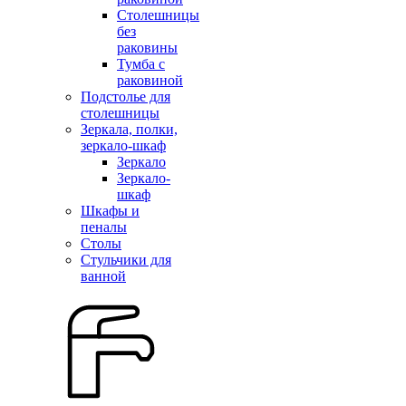
Столешницы
без
раковины
Тумба с
раковиной
Подстолье для
столешницы
Зеркала, полки,
зеркало-шкаф
Зеркало
Зеркало-
шкаф
Шкафы и
пеналы
Столы
Стульчики для
ванной