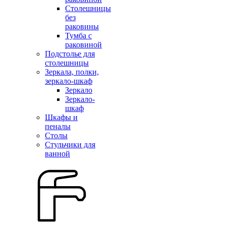
Столешницы
без
раковины
Тумба с
раковиной
Подстолье для
столешницы
Зеркала, полки,
зеркало-шкаф
Зеркало
Зеркало-
шкаф
Шкафы и
пеналы
Столы
Стульчики для
ванной