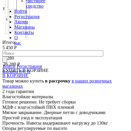
Чистящее
средство
Войти
Регистрация
Акции
Магазины
Контакты
О
Итого:
нас
5 450 Р
Добавить опцию
26280
26 280 Р
Войти
Регистрация
КУПИТЬ
В КОРЗИНЕ
корзина пуста
В КОРЗИНЕ
Товар можно купить
в рассрочку
в наших розничных
магазинах
2 года гарантии
Влагостойкие материалы
Готовое решение. Не требует сборки
МДФ с влагостойкой ПВХ пленкой
Мягкое закрывание. Дверные петли с доводчиками
Простой уход и эксплуатация
Прочность. Навесы выдерживают нагрузку до 130кг
Опоры регулируемые по высоте