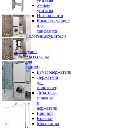
унитазы
Умные
унитазы
Инсталляции
Комплектующие
для
санфаянса
Полотенцесушители
Аксессуары
Аксессуары
для
ванной
Бумагодержатели
Держатели
для
полотенец
Дозаторы,
стаканы
и
держатели
Ершики
Крючки
Мыльницы