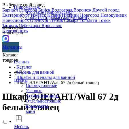
Выберите свой город
Гидромассаж
Барнаул
Белгород
Бийск
Волгоград
Воронеж
Другой город
Что такое гидромассаж?
Екатеринбург
Ижевск
Казань
Нижний Новгород
Новокузнецк
Собрать гидромассажную ванну
Новосибирск
Оренбург
Пермь
Самара
Тольятти
Томск
Тюмень
Чебоксары
Ярославль
Ваш город:
Перезвонить
Волгоград
Магазины
Каталог
товаров
Главная
-
Каталог
-
Мебель для ванной
-
Шкафы и Пеналы для ванной
Ванны
- Шкаф ЭЛЕГАНТ/Wall 67 2д белый глянец
Прямоугольные
Угловые
Шкаф ЭЛЕГАНТ/Wall 67 2д
Асимметричные
Отдельностоящие
белый глянец
Комплекты
ванн
Мебель