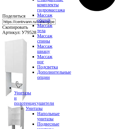
комплекты
гидромассажа
Массаж
Поделиться
общий
Массаж
Скопировать
тела
Артикул: У79528
Массаж
спины
Массаж
шиацу
Массаж
ног
Подсветка
Дополнительные
опции
Унитазы
и
полотенцесушители
Унитазы
Напольные
унитазы
Подвесные